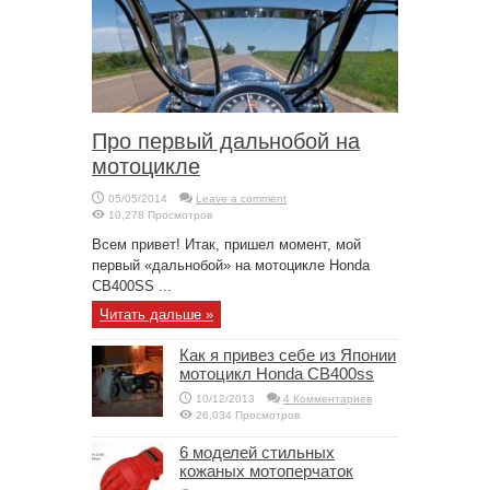
Про первый дальнобой на
мотоцикле
05/05/2014
Leave a comment
10,278 Просмотров
Всем привет! Итак, пришел момент, мой
первый «дальнобой» на мотоцикле Honda
CB400SS ...
Читать дальше »
Как я привез себе из Японии
мотоцикл Honda CB400ss
10/12/2013
4 Комментариев
26,034 Просмотров
6 моделей стильных
кожаных мотоперчаток