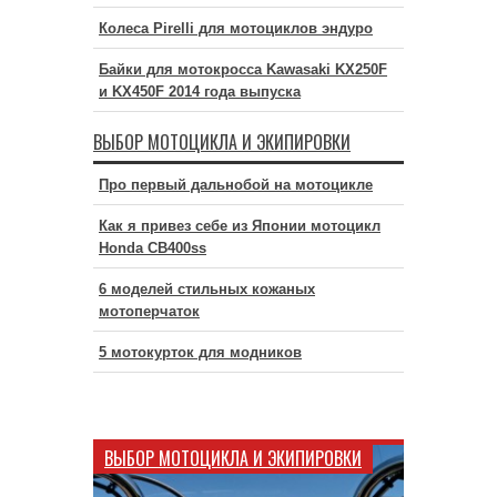
Колеса Pirelli для мотоциклов эндуро
Байки для мотокросса Kawasaki KX250F
и KX450F 2014 года выпуска
ВЫБОР МОТОЦИКЛА И ЭКИПИРОВКИ
Про первый дальнобой на мотоцикле
Как я привез себе из Японии мотоцикл
Honda CB400ss
6 моделей стильных кожаных
мотоперчаток
5 мотокурток для модников
ВЫБОР МОТОЦИКЛА И ЭКИПИРОВКИ