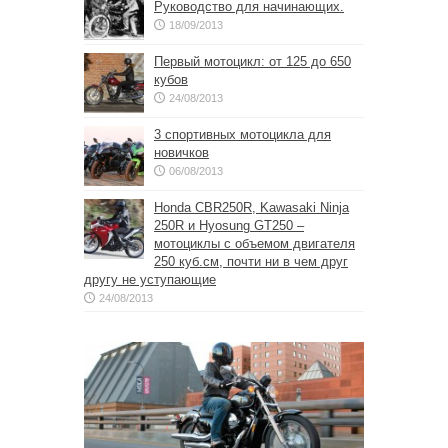
Руководство для начинающих.
18/09/2013
Первый мотоцикл: от 125 до 650
кубов
24/08/2013
3 спортивных мотоцикла для
новичков
06/08/2013
Honda CBR250R, Kawasaki Ninja
250R и Hyosung GT250 –
мотоциклы с объемом двигателя
250 куб.см, почти ни в чем друг
другу не уступающие
24/08/2013