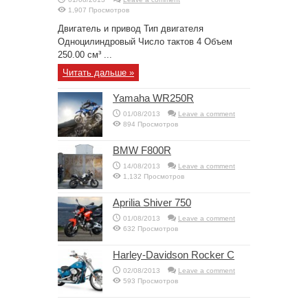
1,907 Просмотров
Двигатель и привод Тип двигателя
Одноцилиндровый Число тактов 4 Объем
250.00 см³ ...
Читать дальше »
Yamaha WR250R
01/08/2013
Leave a comment
894 Просмотров
BMW F800R
14/08/2013
Leave a comment
1,132 Просмотров
Aprilia Shiver 750
01/08/2013
Leave a comment
632 Просмотров
Harley-Davidson Rocker C
02/08/2013
Leave a comment
593 Просмотров