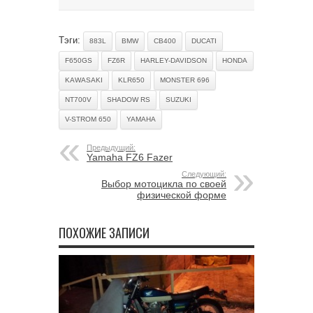
Тэги:
883L
BMW
CB400
DUCATI
F650GS
FZ6R
HARLEY-DAVIDSON
HONDA
KAWASAKI
KLR650
MONSTER 696
NT700V
SHADOW RS
SUZUKI
V-STROM 650
YAMAHA
Предыдущий:
Yamaha FZ6 Fazer
Следующий:
Выбор мотоцикла по своей
физической форме
ПОХОЖИЕ ЗАПИСИ