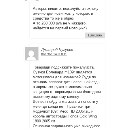
Авторы, пишите, пожалуйста технику
именно для новичков, у которых и
средства то же в обрез
А то 260 000 руб не у каждого
найдётся на первый мотоцикл)
Ответить
Дмитрий Чугунов
06/03/2014 at 8:11
Товарищи подскажите пожалуйста,
Сузуки Болевард m109r является
мотоциклом для новичков? Судя по
отзывам аппарат для неспешной езды
в «прямых» руках и максимально
защищен от опрокидывания благодаря
широкому заднему колесу.
Вот вот пойду в магазин, а ясности у
меня до конца нет. Нравятся три
модели:m109r, V-rod HD 2006г.в., и
король автострады Honda Gold Wing
1800 2005 г.в.
Основная задача-мотоцикл выходного