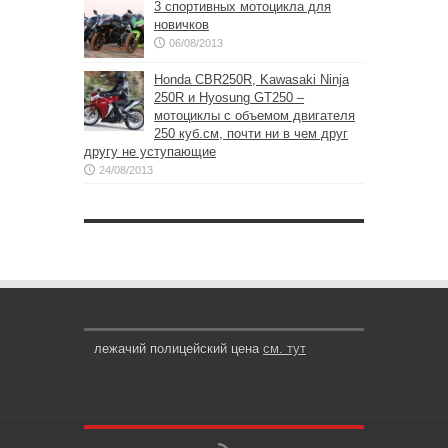
3 спортивных мотоцикла для
новичков
06/08/2013
Honda CBR250R, Kawasaki Ninja
250R и Hyosung GT250 –
мотоциклы с объемом двигателя
250 куб.см, почти ни в чем друг
другу не уступающие
24/08/2013
лежачий полицейский цена
см. тут