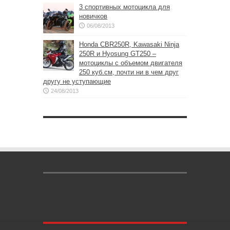
3 спортивных мотоцикла для
новичков
06/08/2013
Honda CBR250R, Kawasaki Ninja
250R и Hyosung GT250 –
мотоциклы с объемом двигателя
250 куб.см, почти ни в чем друг
другу не уступающие
24/08/2013