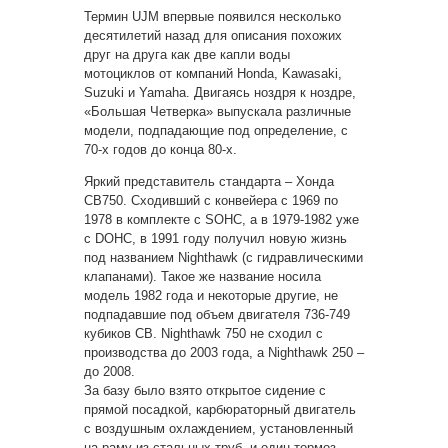
Термин UJM впервые появился несколько
десятилетий назад для описания похожих
друг на друга как две капли воды
мотоциклов от компаний Honda, Kawasaki,
Suzuki и Yamaha. Двигаясь ноздря к ноздре,
«Большая Четверка» выпускала различные
модели, подпадающие под определение, с
70-х годов до конца 80-х.
Яркий представитель стандарта – Хонда
CB750. Сходивший с конвейера с 1969 по
1978 в комплекте с SOHC, а в 1979-1982 уже
с DOHC, в 1991 году получил новую жизнь
под названием Nighthawk (с гидравлическими
клапанами). Такое же название носила
модель 1982 года и некоторые другие, не
подпадавшие под объем двигателя 736-749
кубиков CB. Nighthawk 750 не сходил с
производства до 2003 года, а Nighthawk 250 –
до 2008.
За базу было взято открытое сидение с
прямой посадкой, карбюраторный двигатель
с воздушным охлаждением, установленный
на раму из стальных труб, и один тормоз,