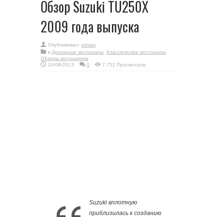
Обзор Suzuki TU250X
2009 года выпуска
Опубликовал:
zzman
в
Дорожные мотоциклы
,
Классические мотоциклы
,
Обзоры мотоциклов
24/08/2013
0
7,752 Просмотров
Suzuki вплотную
приблизилась к созданию