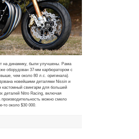
т на динамику, были улучшены. Рама
кже оборудован 37-мм карбюратором с
ыше, чем около 80 л.с. оригинала).
удована новейшими деталями Nissin и
ен кастомный свингарм для большей
 деталей Nitro Racing, включая
за производительность можно смело
е-то около $30 000.