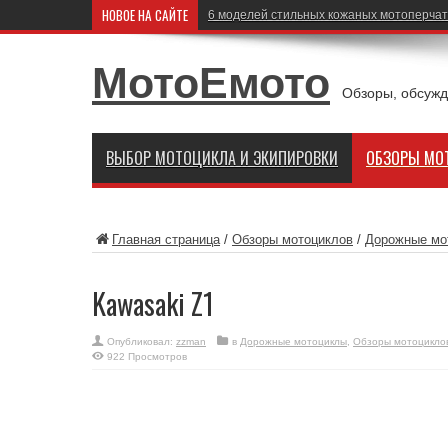
НОВОЕ НА САЙТЕ
6 моделей стильных кожаных мотоперчат
МотоЕмото
Обзоры, обсужд
ВЫБОР МОТОЦИКЛА И ЭКИПИРОВКИ
ОБЗОРЫ МО
Главная страница
/
Обзоры мотоциклов
/
Дорожные мо
Kawasaki Z1
Опубликовал:
zzman
в
Дорожные мотоциклы
,
Обзоры мотоцикло
922 Просмотров