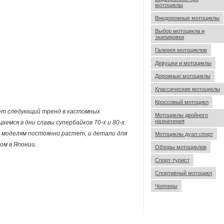
мотоциклы
Внедорожные мотоциклы
Выбор мотоцикла и
экипировки
Галерея мотоциклов
Девушки и мотоциклы
Дорожные мотоциклы
Классические мотоциклы
Кроссовый мотоцикл
дет следующий тренд в кастомных
Мотоциклы двойного
назначения
емся в дни славы супербайков 70-х и 80-х.
 моделям постоянно растет, и детали для
Мотоциклы дуал спорт
ом в Японии.
Обзоры мотоциклов
Спорт-турист
Спортивный мотоцикл
Чопперы