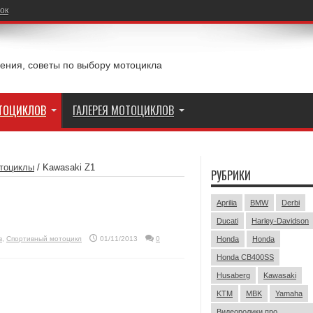
ок
ения, советы по выбору мотоцикла
ТОЦИКЛОВ
ГАЛЕРЕЯ МОТОЦИКЛОВ
тоциклы
/
Kawasaki Z1
РУБРИКИ
Aprilia
BMW
Derbi
Ducati
Harley-Davidson
в
,
Спортивный мотоцикл
01/11/2013
0
Honda
Honda
Honda CB400SS
Husaberg
Kawasaki
KTM
MBK
Yamaha
Видеоролики про