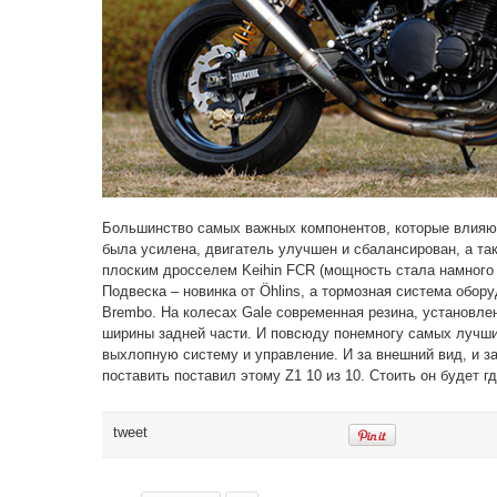
Большинство самых важных компонентов, которые влияю
была усилена, двигатель улучшен и сбалансирован, а та
плоским дросселем Keihin FCR (мощность стала намного в
Подвеска – новинка от Öhlins, а тормозная система обор
Brembo. На колесах Gale современная резина, установл
ширины задней части. И повсюду понемногу самых лучших
выхлопную систему и управление. И за внешний вид, и 
поставить поставил этому Z1 10 из 10. Стоить он будет гд
tweet