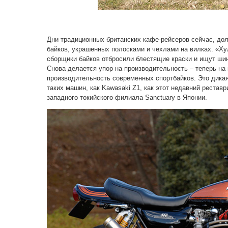
Дни традиционных британских кафе-рейсеров сейчас, до
байков, украшенных полосками и чехлами на вилках. «Ху
сборщики байков отбросили блестящие краски и ищут шин
Снова делается упор на производительность – теперь на
производительность современных спортбайков. Это дикая
таких машин, как Kawasaki Z1, как этот недавний реста
западного токийского филиала Sanctuary в Японии.