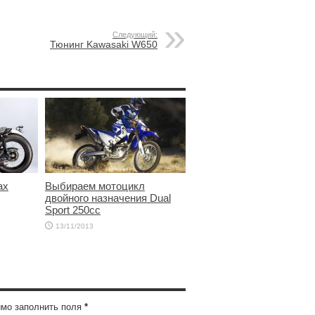
Следующий:
Тюнинг Kawasaki W650
ax
Выбираем мотоцикл
двойного назначения Dual
Sport 250сс
13/11/2013
имо заполнить поля
*